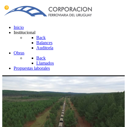
Inicio
Institucional
Back
Balances
Auditoría
Obras
Back
Llamados
Propuestas laborales